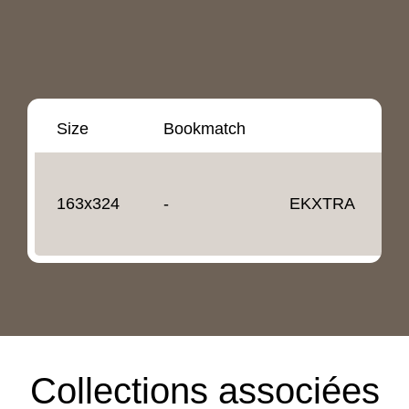
Size
Bookmatch
É
163x324
-
EKXTRA
1
Collections associées