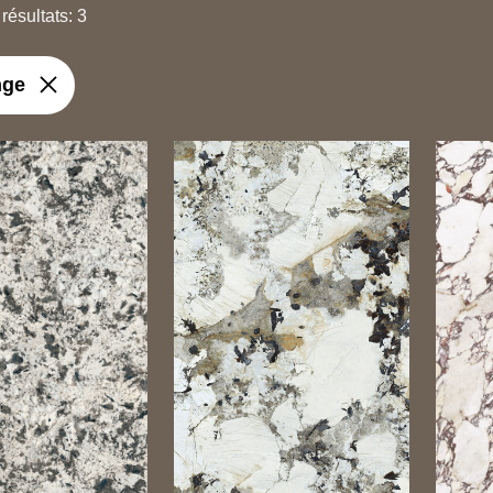
ésultats: 3
nge