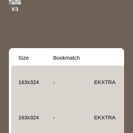
Size
Bookmatch
D
1
163x324
-
EKXTRA
1
163x324
-
EKXTRA