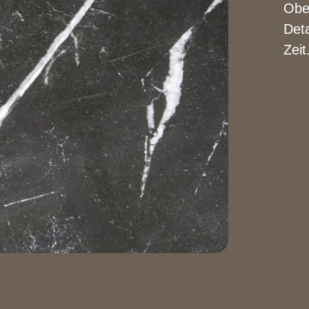
Ober
Deta
Zeit