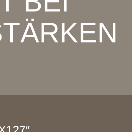
T BEI
STÄRKEN
″X127″