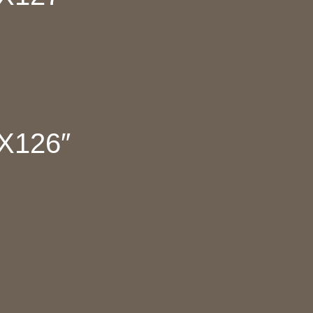
″X126″