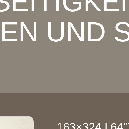
SEITIGKEI
EN UND 
163×324 | 64