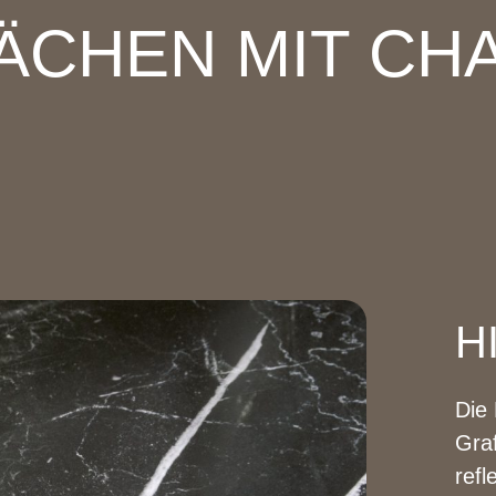
ÄCHEN MIT CH
H
Die
Gra
refl