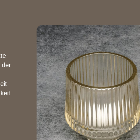
tte
 der
eit
keit