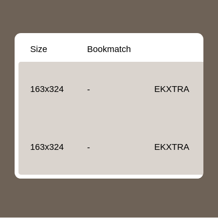
Size
Bookmatch
D
1
163x324
-
EKXTRA
1
163x324
-
EKXTRA