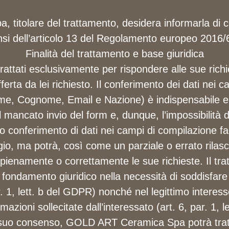
itolare del trattamento, desidera informarla di com
nsi dell’articolo 13 del Regolamento europeo 2016/
Finalità del trattamento e base giuridica
trattati esclusivamente per rispondere alle sue rich
fferta da lei richiesto. Il conferimento dei dati nei 
ome, Cognome, Email e Nazione) è indispensabile e 
mancato invio del form e, dunque, l’impossibilità d
to conferimento di dati nei campi di compilazione fa
gio, ma potrà, così come un parziale o errato rilasc
 pienamente o correttamente le sue richieste. Il trat
fondamento giuridico nella necessità di soddisfare 
ar. 1, lett. b del GDPR) nonché nel legittimo interess
rmazioni sollecitate dall’interessato (art. 6, par. 1, 
i suo consenso, GOLD ART Ceramica Spa potrà trattar