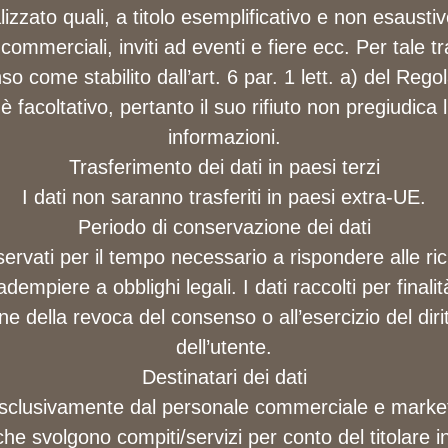
zzato quali, a titolo esemplificativo e non esaustiv
commerciali, inviti ad eventi e fiere ecc. Per tale 
so come stabilito dall’art. 6 par. 1 lett. a) del Re
 facoltativo, pertanto il suo rifiuto non pregiudica l’
informazioni.
Trasferimento dei dati in paesi terzi
I dati non saranno trasferiti in paesi extra-UE.
Periodo di conservazione dei dati
ervati per il tempo necessario a rispondere alle ric
mpiere a obblighi legali. I dati raccolti per final
one della revoca del consenso o all’esercizio del dir
dell’utente.
Destinatari dei dati
i esclusivamente dal personale commerciale e mar
che svolgono compiti/servizi per conto del titolare in