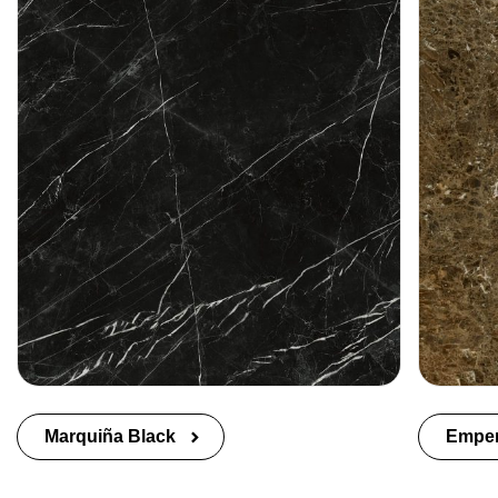
Marquiña Black
Empe