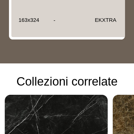
163x324
-
EKXTRA
2
Collezioni correlate