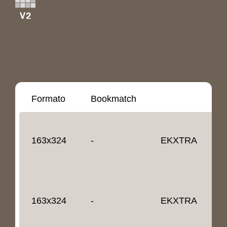
Formato
Bookmatch
S
163x324
-
EKXTRA
1
163x324
-
EKXTRA
1