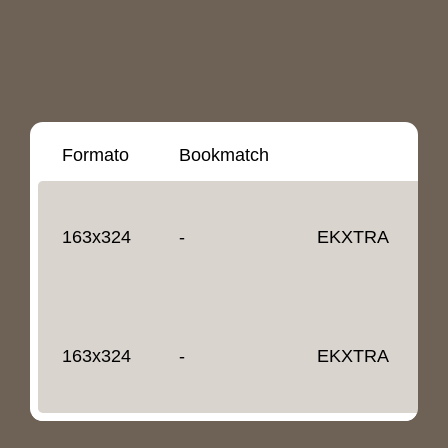
Formato
Bookmatch
S
163x324
-
EKXTRA
1
163x324
-
EKXTRA
1