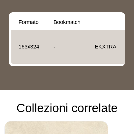
Formato
Bookmatch
S
163x324
-
EKXTRA
1
Collezioni correlate